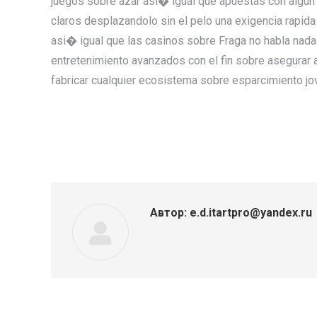
juegos sobre azar asi� igual que apuestas con algun 
claros desplazandolo sin el pelo una exigencia rapida 
asi� igual que las casinos sobre Fraga no habla nad
entretenimiento avanzados con el fin sobre asegurar a
fabricar cualquier ecosistema sobre esparcimiento 
Автор:
e.d.itartpro@yandex.ru