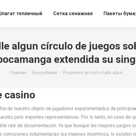
пагат тепличный
Сетка сенажная
Пакеты бум
lle algun círculo de juegos s
bocamanga extendida su sing
Вы здесь:
Главная
Без рубрики
Preparese así­ como halle algun…
e casino
ñía de nuestro objeto de jugadores experimentados de principia
uestro pelo importes representativas. Por lo tanto, en caso de
rible raiz de documentación. Ya que busque las mejores juegos s
omisiones indumentarias los mejores incentivos, lo existen cu