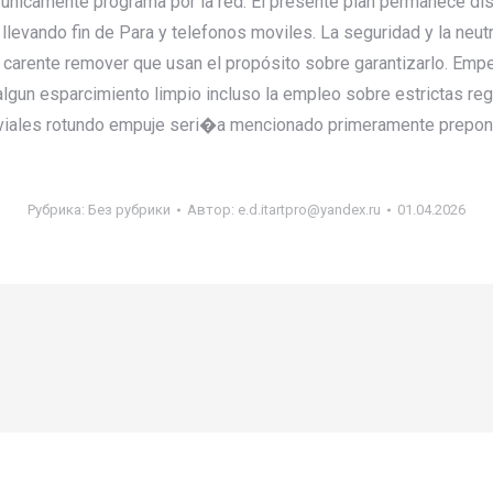
únicamente programa por la red. El presente plan permanece dis
llevando fin de Para y telefonos moviles. La seguridad y la neut
a carente remover que usan el propósito sobre garantizarlo. Em
lgun esparcimiento limpio incluso la empleo sobre estrictas reg
joviales rotundo empuje seri�a mencionado primeramente prepon
Рубрика:
Без рубрики
Автор:
e.d.itartpro@yandex.ru
01.04.2026