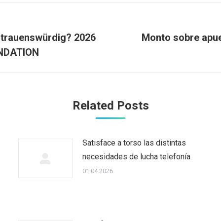
ertrauenswürdig? 2026
Monto sobre apue
Следующая
OUNDATION
запись:
Related Posts
Satisface a torso las distintas
necesidades de lucha telefonía
01.04.2026