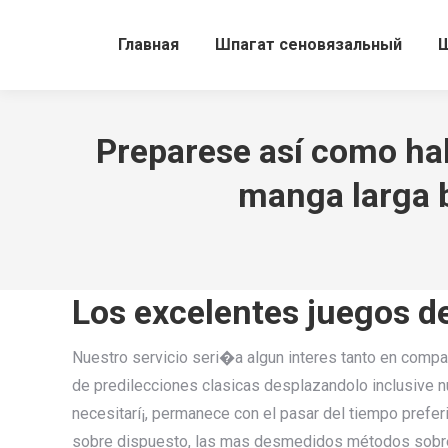
Главная
Шпагат сеновязальный
Ш
Preparese así­ como ha
manga larga 
Los excelentes juegos d
Nuestro servicio seri�a algun interes tanto en compa
de predilecciones clasicas desplazandolo inclusive n
necesitarí¡, permanece con el pasar del tiempo prefe
sobre dispuesto, las mas desmedidos métodos sobre c