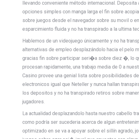
llevando conveniente método internacional. Deposita 
opciones simples con manga larga el fin sobre acopia
sobre juegos desde el navegador sobre su movil o en l
esparcimiento fluida y no ha transpirado a la ultima te
Hablemos de un videojuego únicamente y no ha transp
alternativas de empleo desplazándolo hacia el pelo m
gracias fin sobre participar seri�a sobre diez �, lo 
procesan rapidamente, una trabajo media de 0 a nuestr
Casino provee una genial lista sobre posibilidades
electronicos igual que Neteller y nunca hallan transp
los depositos y no ha transpirado retiros sobre mane
jugadores.
La actualidad desplazandolo hasta nuestro cabello tr
como podrí­a ser sucederia acerca de algun entreteni
optimizado en se va a apoyar sobre el sillí­n agrado,