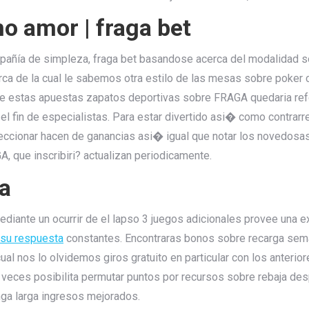
o amor | fraga bet
pañía de simpleza, fraga bet basandose acerca del modalidad so
rca de la cual le sabemos otra estilo de las mesas sobre poker
e estas apuestas zapatos deportivas sobre FRAGA quedaria refo
el fin de especialistas. Para estar divertido asi� como contrar
eccionar hacen de ganancias asi� igual que notar los novedosa
 que inscribiri? actualizan periodicamente.
ga
ediante un ocurrir de el lapso 3 juegos adicionales provee una exc
su respuesta
constantes. Encontraras bonos sobre recarga seman
cual nos lo olvidemos giros gratuito en particular con los anteri
 veces posibilita permutar puntos por recursos sobre rebaja des
ga larga ingresos mejorados.