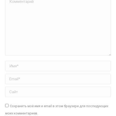
Комментарий
Имя *
Email *
Сайт
Сохранить моё имя и email в этом браузере для последующих
моих комментариев.