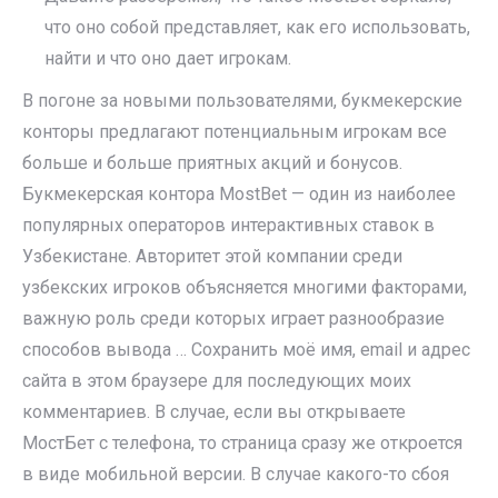
что оно собой представляет, как его использовать,
найти и что оно дает игрокам.
В погоне за новыми пользователями, букмекерские
конторы предлагают потенциальным игрокам все
больше и больше приятных акций и бонусов.
Букмекерская контора MostBet — один из наиболее
популярных операторов интерактивных ставок в
Узбекистане. Авторитет этой компании среди
узбекских игроков объясняется многими факторами,
важную роль среди которых играет разнообразие
способов вывода … Сохранить моё имя, email и адрес
сайта в этом браузере для последующих моих
комментариев. В случае, если вы открываете
МостБет с телефона, то страница сразу же откроется
в виде мобильной версии. В случае какого-то сбоя