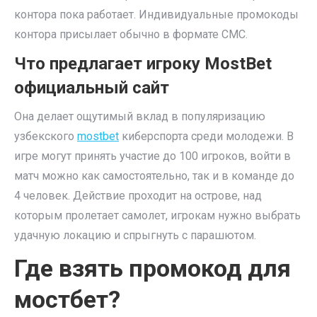
контора пока работает. Индивидуальные промокоды
контора присылает обычно в формате СМС.
Что предлагает игроку MostBet
официальный сайт
Она делает ощутимый вклад в популяризацию
узбекского
mostbet
киберспорта среди молодежи. В
игре могут принять участие до 100 игроков, войти в
матч можно как самостоятельно, так и в команде до
4 человек. Действие проходит на острове, над
которым пролетает самолет, игрокам нужно выбрать
удачную локацию и спрыгнуть с парашютом.
Где взять промокод для
мостбет?