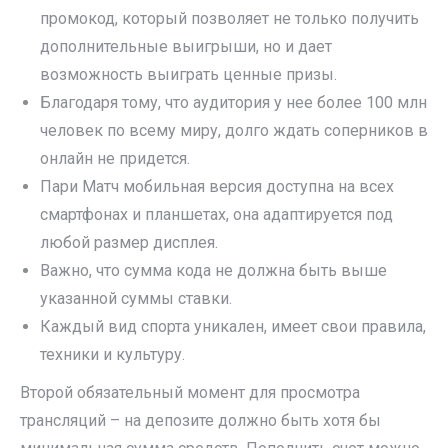
промокод, который позволяет не только получить
дополнительные выигрыши, но и дает
возможность выиграть ценные призы.
Благодаря тому, что аудитория у нее более 100 млн
человек по всему миру, долго ждать соперников в
онлайн не придется.
Пари Матч мобильная версия доступна на всех
смартфонах и планшетах, она адаптируется под
любой размер дисплея.
Важно, что сумма кода не должна быть выше
указанной суммы ставки.
Каждый вид спорта уникален, имеет свои правила,
техники и культуру.
Второй обязательный момент для просмотра
трансляций – на депозите должно быть хотя бы