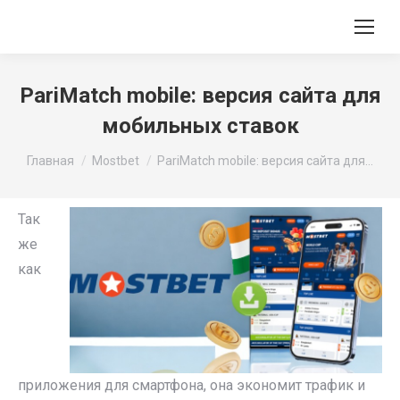
PariMatch mobile: версия сайта для
мобильных ставок
Вы здесь:
Главная
Mostbet
PariMatch mobile: версия сайта для…
Так
же
как
приложения для смартфона, она экономит трафик и