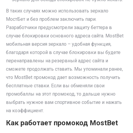
В таких случаях можно использовать зеркало
МостБет и без проблем заключить пари.
Разработчики предусмотрели защиту беттера в
случае блокировки основного адреса сайта. MostBet
мобильная версия зеркало – удобная функция,
благодаря которой в случае блокировки вы будете
перенаправлены на резервный адрес сайта и
сможете продолжать ставить. Мы упоминали ранее,
что MostBet промокод дает возможность получить
бесплатные ставки. Если вы обменяли свои
промобаллы на этот промокод, то дальше нужно
выбрать нужное вам спортивное событие и нажать
на коэффициент.
Как работает промокод MostBet