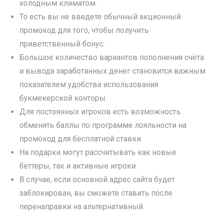
холодным климатом.
То есть вы не введете обычный акционный
промокод для того, чтобы получить
приветственный бонус.
Большое количество вариантов пополнения счёта
и вывода заработанных денег становится важным
показателем удобства использования
букмекерской конторы.
Для постоянных игроков есть возможность
обменять баллы по программе лояльности на
промокод для бесплатной ставки.
На подарки могут рассчитывать как новые
беттеры, так и активные игроки.
В случае, если основной адрес сайта будет
заблокирован, вы сможете ставить после
перенаправки на альтернативный.