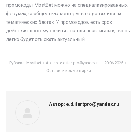
промокоды MostBet можно на специализированных
форумах, сообществах конторы в соцсетях или на
тематических блогах. У промокодов есть срок
действия, поэтому если вы нашли неактивный, очень
легко будет отыскать актуальный.
Рубрика:
Mostbet
Автор:
e.d.itartpro@yandex.ru
20.06.2025
Оставить комментарий
Автор:
e.d.itartpro@yandex.ru