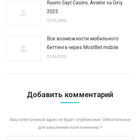
Rəsmi Sayt Casino, Aviator və Giriş
2025
07.01.2026
Все возможности мобильного
беттинга через MostBet mobile
20.06.2025
Добавить комментарий
Ваш электронный адрес не будет опубликован. Обязательные
для заполнения поля помечены
*