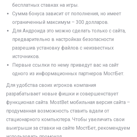
бесплатных ставках на игры.
Сумма бонуса зависит от пополнения, но имеет
ограниченный максимум – 300 долларов.
Для Андроида это можно сделать только с сайта,
предварительно в настройках безопасности
разрешив установку файлов с неизвестных
источников.
Первые ссылки по нему приведут вас на сайт
одного из информационных партнеров МостБет.
Для удобства своих игроков компания
разрабатывает новые фишки и совершенствует
функционал сайта. MostBet мобильная версия сайта –
продуманная возможность ставить вдали от
стационарного компьютера. Чтобы увеличить свои
выигрыши за ставки на сайте МостБет, рекомендуем
использовать промокод.