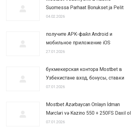
Suomessa Parhaat Bonukset ja Pelit
04.02.2026
получите APK-файл Android и
мобильное приложение iOS
27.01.2026
букмекерская контора Mostbet в
Узбекистане вход, бонусы, ставки
07.01.2026
Mostbet Azərbaycan Onlayn İdman
Mərcləri və Kazino 550 + 250FS Daxil ol
07.01.2026