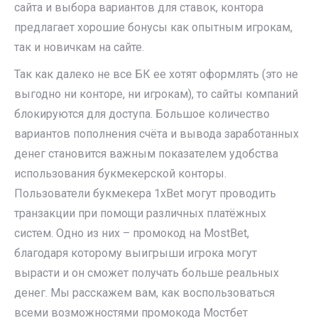
сайта и выбора вариантов для ставок, контора
предлагает хорошие бонусы как опытным игрокам,
так и новичкам на сайте.
Так как далеко не все БК ее хотят оформлять (это не
выгодно ни конторе, ни игрокам), то сайты компаний
блокируются для доступа. Большое количество
вариантов пополнения счёта и вывода заработанных
денег становится важным показателем удобства
использования букмекерской конторы.
Пользователи букмекера 1xBet могут проводить
транзакции при помощи различных платёжных
систем. Одно из них – промокод на MostBet,
благодаря которому выигрыши игрока могут
вырасти и он сможет получать больше реальных
денег. Мы расскажем вам, как воспользоваться
всеми возможностями промокода Мостбет